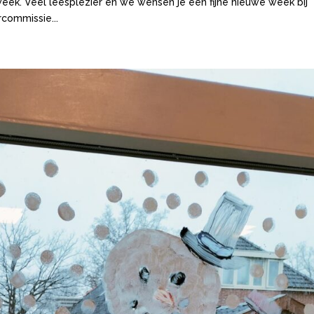
eek. Veel leesplezier en we wensen je een fijne nieuwe week bij
commissie...