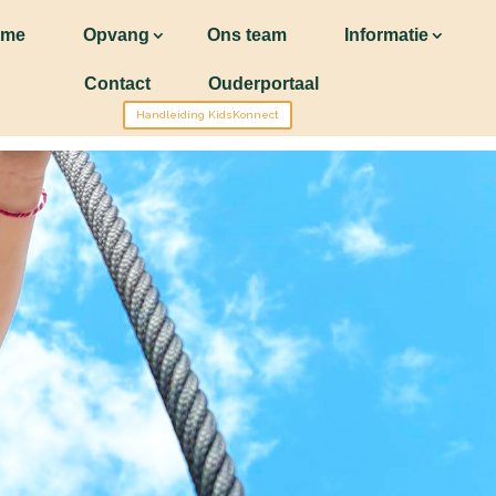
ome
Opvang
Ons team
Informatie
Contact
Ouderportaal
Handleiding KidsKonnect