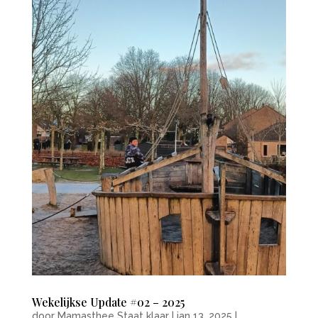
Wekelijkse Update #02 – 2025
door
Mamasthee Staat klaar
|
jan 13, 2025
|