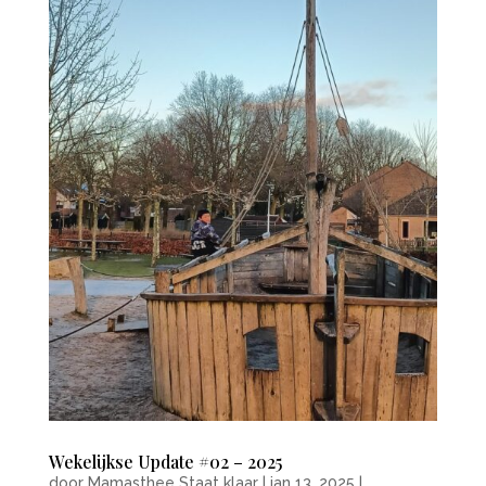
Wekelijkse Update #02 – 2025
door
Mamasthee Staat klaar
|
jan 13, 2025
|