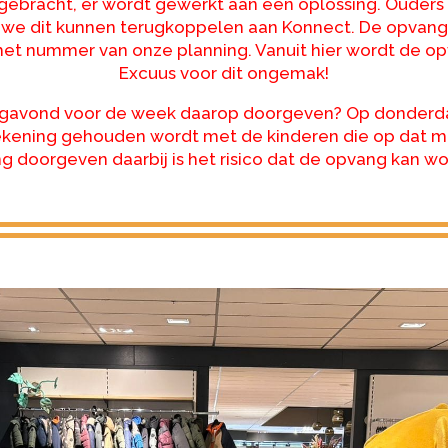
ebracht, er wordt gewerkt aan een oplossing. Ouders 
we dit kunnen terugkoppelen aan Konnect. De opvang
s het nummer van onze planning. Vanuit hier wordt de
Excuus voor dit ongemak!
dagavond voor de week daarop doorgeven? Op donderda
kening gehouden wordt met de kinderen die op dat mo
 doorgeven daarbij is het risico dat de opvang kan 