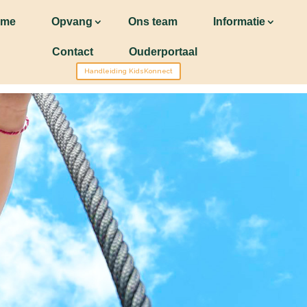
ome
Opvang
Ons team
Informatie
Contact
Ouderportaal
Handleiding KidsKonnect