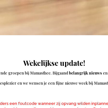
Wekelijkse update!
llende groepen bij Mamasthee. Bijgaand
belangrijk nieuws
en 
eesplezier en we wensen je een fijne nieuwe week bij Mamas
ers een foutcode wanneer zij opvang wilden inplanne