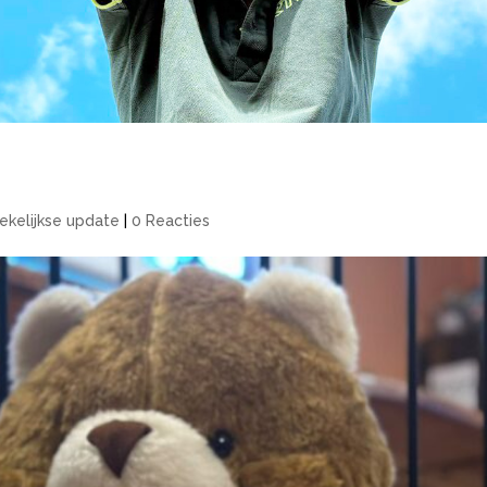
ekelijkse update
|
0 Reacties