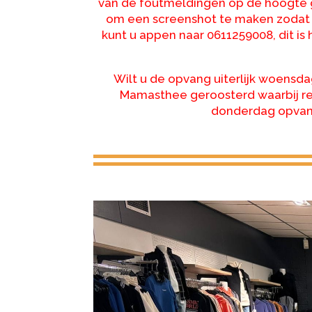
van de foutmeldingen op de hoogte g
om een screenshot te maken zodat 
kunt u appen naar 0611259008, dit i
Wilt u de opvang uiterlijk woens
Mamasthee geroosterd waarbij re
donderdag opvang