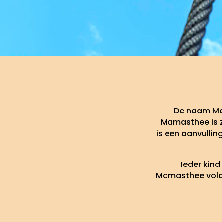
De naam Ma
Mamasthee is z
is een aanvullin
Ieder kind
Mamasthee voldo