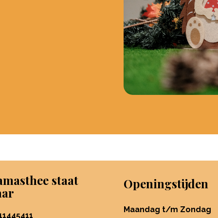
masthee staat
Openingstijden
aar
Maandag t/m Zondag
11445411