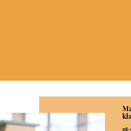
Ma
kl
06-