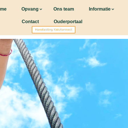
ome
Opvang
Ons team
Informatie
Contact
Ouderportaal
Handleiding KidsKonnect