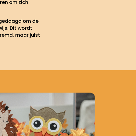
eren om zich
itgedaagd om de
js. Dit wordt
remd, maar juist