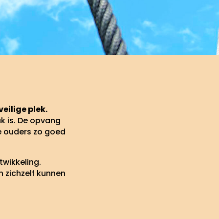
eilige plek.
k is. De opvang
de ouders zo goed
twikkeling.
 zichzelf kunnen